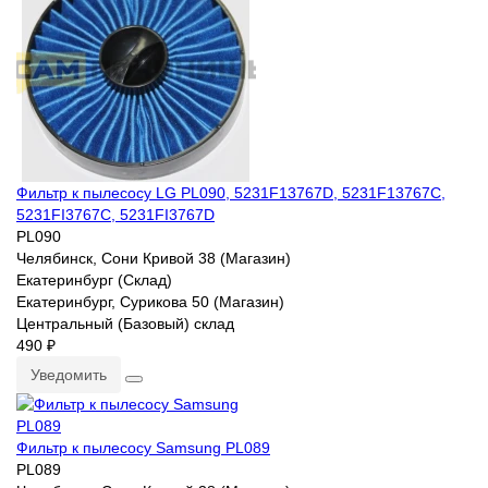
Фильтр к пылесосу LG PL090, 5231F13767D, 5231F13767C,
5231FI3767C, 5231FI3767D
PL090
Челябинск, Сони Кривой 38 (Магазин)
Екатеринбург (Склад)
Екатеринбург, Сурикова 50 (Магазин)
Центральный (Базовый) склад
490 ₽
Уведомить
Фильтр к пылесосу Samsung PL089
PL089