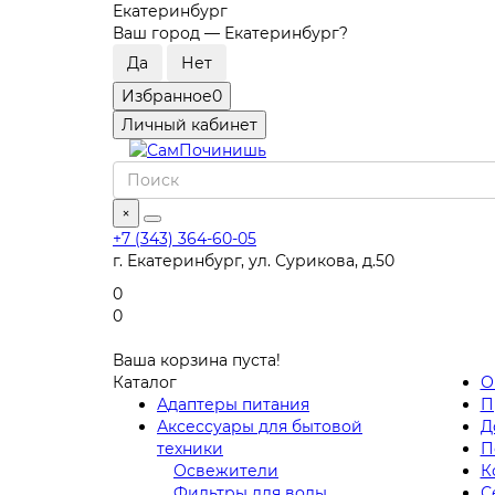
Екатеринбург
Ваш город —
Екатеринбург
?
Избранное
0
Личный кабинет
×
+7 (343) 364-60-05
г. Екатеринбург, ул. Сурикова, д.50
0
0
Ваша корзина пуста!
Каталог
О
Адаптеры питания
П
Аксессуары для бытовой
Д
техники
П
Освежители
К
Фильтры для воды
С