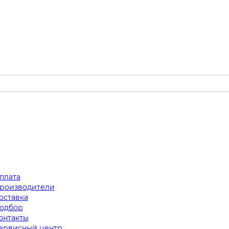
плата
роизводители
оставка
одбор
онтакты
ервисный центр