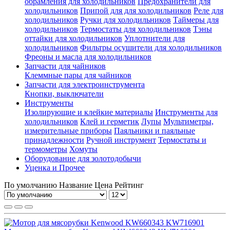
обрамления для холодильников
Предохранители для
холодильников
Припой для для холодильников
Реле для
холодильников
Ручки для холодильников
Таймеры для
холодильников
Термостаты для холодильников
Тэны
оттайки для холодильников
Уплотнители для
холодильников
Фильтры осушители для холодильников
Фреоны и масла для холодильников
Запчасти для чайников
Клеммные пары для чайников
Запчасти для электроинструмента
Кнопки, выключатели
Инструменты
Изолирующие и клейкие материалы
Инструменты для
холодильников
Клей и герметик
Лупы
Мультиметры,
измерительные приборы
Паяльники и паяльные
принадлежности
Ручной инструмент
Термостаты и
термометры
Хомуты
Оборудование для золотодобычи
Уценка и Прочее
По умолчанию
Название
Цена
Рейтинг