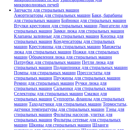
микроволновых печей
Запчасти для стиральных машин
Амортизаторы для стиральных машин
Баки, барабаны
для стиральных машин
Бойники для стиральных машин
Втулки крестовин для стиральных машин
Двигатели для
стиральных машин
Замки люка для стиральных машин
Клапаны заливные для стиральных машин
Кнопка для
стиральных машин
Конденсаторы для стиральных
машин
Крестовины для стиральных машин
Манжеты
люка для стиральных машин
Ножки для стиральных
машин
Обрамления люка для стиральных машин
Патрубки для стиральных машин
Петли люка для
стиральных машин
Подшипники для стиральных машин
Помпы для стиральных машин
Прессостаты для
стиральных машин
Пружины для стиральных машин
Ремни для стиральных машин
Ручки люка для
стиральных машин
Сальники для стиральных машин
Селекторы для стиральных машин
Смазки для
стиральных машин
Суппорты, фланцы для стиральных
машин
Таходатчики для стиральных машин
Термостаты,
датчики температуры для стиральных машин
Тэны для
стиральных машин
Фильтры насосов, улитки для
стиральных машин
Фильтры сетевые для стиральных
машин
Шкивы для стиральных машин
Шланги