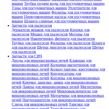
машин
Трубки подачи воды для посудомоечных машин
Тэны для посудомоечных машин
Уплотнители для
посудомоечных машин
Фильтры для посудомоечных
машин
Циркуляционные насосы для посудомоечных
машин
Шланги сливные для посудомоечных машин
Запчасти для пылесосов
Держатели мешков для пылесосов
Кнопки для
пылесосов
Мешки для пылесосов
Моторы для
пылесосов
Наконечники, фитинги для пылесосов
Трубки для пылесосов
Фильтры для пылесосов
Шланги
для пылесосов
Щетки двигателя для пылесосов
Щетки
для пылесосов
Запчасти для СВЧ
Диоды для микроволновых печей
Клавиши для
микроволновых печей
Колпачки магнетронов для
микроволновых печей
Кольцо тарелки, крестовины для
микроволновых печей
Конденсаторы для
микроволновых печей
Коплеры для микроволновых
печей
Крючки, защелки, замки для микроволновых
печей
Лампы для микроволновых печей
Магнетроны
для микроволновых печей
Микровыключатели для
микроволновых печей
Моторчики для микроволновых
печей
Предохранители для микроволновых печей
Слюда для микроволновых печей
Тарелки для
микроволновых печей
Трансформаторы для