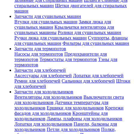
заливные для стиральных машин
Шланги сливные для
стиральных машин
Щетки двигателей для стиральных
машин
Запчасти для сушильных машин
Втулки для сушильных машин
Замки люка для
сушильных машин
Крыльчатки вентилятора для
сушильных машины
Ролики для сушильных машин
Ручки люка для сушильных машин
Суппорты, фланцы
для сушильных машин
Фильтры для сушильных машин
Запчасти для термопотов
Насосы для термопотов
Предохранители для
термопотов
Термостаты для термопотов
Тэны для
термопотов
Запчасти для хлебопечей
Аксессуары для хлебопечей
Лопатки для хлебопечей
Ремни для хлебопечей
Сальники для хлебопечей
Штоки
для хлебопечей
Запчасти для холодильников
Вентиляторы для холодильников
Выключатели света
для холодильников
Датчики температуры для
холодильников
Ершики для холодильников
Крепежи
фасадов для холодильников
Кронштейны для
холодильников
Лампы, плафоны для холодильников
Лопатки для холодильников
Панели, балконы для
холодильников
Петли для холодильников
Полки,