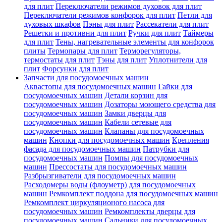
для плит
Переключатели режимов духовок для плит
Переключатели режимов конфорок для плит
Петли для
духовых шкафов
Пэны для плит
Рассекатели для плит
Решетки и противни для плит
Ручки для плит
Таймеры
для плит
Тены, нагревательные элементы для конфорок
плиты
Термопары для плит
Терморегуляторы,
термостаты для плит
Тэны для плит
Уплотнители для
плит
Форсунки для плит
Запчасти для посудомоечных машин
Аквастопы для посудомоечных машин
Гайки для
посудомоечных машин
Детали корзин для
посудомоечных машин
Дозаторы моющего средства для
посудомоечных машин
Замки дверцы для
посудомоечных машин
Кабели сетевые для
посудомоечных машин
Клапаны для посудомоечных
машин
Кнопки для посудомоечных машин
Крепления
фасада для посудомоечных машин
Патрубки для
посудомоечных машин
Помпы для посудомоечных
машин
Прессостаты для посудомоечных машин
Разбрызгиватели для посудомоечных машин
Расходомеры воды (флоуметр) для посудомоечных
машин
Ремкомплект поддона для посудомоечных машин
Ремкомплект циркуляционого насоса для
посудомоечных машин
Ремкомплекты дверцы для
посудомоечных машин
Сальники для посудомоечных