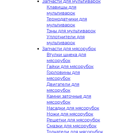
Запчасти для мультиварок
Клавишы для
мультиварок
Термодатчики для
мультиварок
Тэны для мультиварок
Уплотнители для
мультиварок
Запчасти для мясорубок
Втулки шнека для
мясорубок
Гайки для мясорубок
Горловины для
мясорубок
Двигатели для
мясорубок
Камни заточные для
мясорубок
Насадки для мясорубок
Ножи для мясорубок
Решетки для мясорубок
Смазки для мясорубок
Толкатели для мясорубок