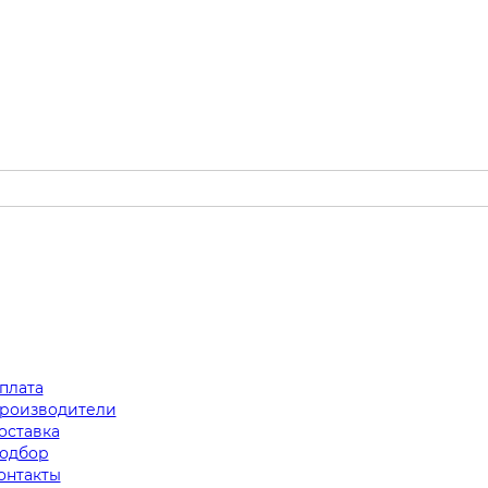
плата
роизводители
оставка
одбор
онтакты