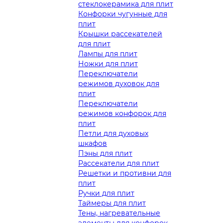
стеклокерамика для плит
Конфорки чугунные для
плит
Крышки рассекателей
для плит
Лампы для плит
Ножки для плит
Переключатели
режимов духовок для
плит
Переключатели
режимов конфорок для
плит
Петли для духовых
шкафов
Пэны для плит
Рассекатели для плит
Решетки и противни для
плит
Ручки для плит
Таймеры для плит
Тены, нагревательные
элементы для конфорок