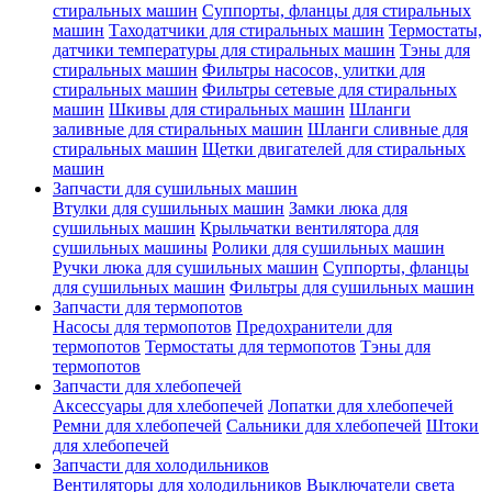
стиральных машин
Суппорты, фланцы для стиральных
машин
Таходатчики для стиральных машин
Термостаты,
датчики температуры для стиральных машин
Тэны для
стиральных машин
Фильтры насосов, улитки для
стиральных машин
Фильтры сетевые для стиральных
машин
Шкивы для стиральных машин
Шланги
заливные для стиральных машин
Шланги сливные для
стиральных машин
Щетки двигателей для стиральных
машин
Запчасти для сушильных машин
Втулки для сушильных машин
Замки люка для
сушильных машин
Крыльчатки вентилятора для
сушильных машины
Ролики для сушильных машин
Ручки люка для сушильных машин
Суппорты, фланцы
для сушильных машин
Фильтры для сушильных машин
Запчасти для термопотов
Насосы для термопотов
Предохранители для
термопотов
Термостаты для термопотов
Тэны для
термопотов
Запчасти для хлебопечей
Аксессуары для хлебопечей
Лопатки для хлебопечей
Ремни для хлебопечей
Сальники для хлебопечей
Штоки
для хлебопечей
Запчасти для холодильников
Вентиляторы для холодильников
Выключатели света