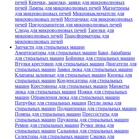
печей
Крючки, защелки, замки для микроволновых
печей
Лампы для микроволновых печей
Магнетроны
для микроволновых печей
Микровыключатели для
микроволновых печей
Моторчики для микроволновых
печей
Предохранители для микроволновых печей
Слюда для микроволновых печей
Тарелки для
микроволновых печей
Трансформаторы для
микроволновых печей
Запчасти для стиральных машин
Амортизаторы для стиральных машин
Баки, барабаны
для стиральных машин
Бойники для стиральных машин
Втулки крестовин для стиральных машин
Двигатели для
стиральных машин
Замки люка для стиральных машин
Клапаны заливные для стиральных машин
Кнопка для
стиральных машин
Конденсаторы для стиральных
машин
Крестовины для стиральных машин
Манжеты
люка для стиральных машин
Ножки для стиральных
машин
Обрамления люка для стиральных машин
Патрубки для стиральных машин
Петли люка для
стиральных машин
Подшипники для стиральных машин
Помпы для стиральных машин
Прессостаты для
стиральных машин
Пружины для стиральных машин
Ремни для стиральных машин
Ручки люка для
стиральных машин
Сальники для стиральных машин
Селекторы для стиральных машин
Смазки для