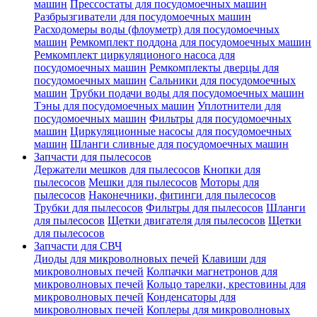
машин
Прессостаты для посудомоечных машин
Разбрызгиватели для посудомоечных машин
Расходомеры воды (флоуметр) для посудомоечных
машин
Ремкомплект поддона для посудомоечных машин
Ремкомплект циркуляционого насоса для
посудомоечных машин
Ремкомплекты дверцы для
посудомоечных машин
Сальники для посудомоечных
машин
Трубки подачи воды для посудомоечных машин
Тэны для посудомоечных машин
Уплотнители для
посудомоечных машин
Фильтры для посудомоечных
машин
Циркуляционные насосы для посудомоечных
машин
Шланги сливные для посудомоечных машин
Запчасти для пылесосов
Держатели мешков для пылесосов
Кнопки для
пылесосов
Мешки для пылесосов
Моторы для
пылесосов
Наконечники, фитинги для пылесосов
Трубки для пылесосов
Фильтры для пылесосов
Шланги
для пылесосов
Щетки двигателя для пылесосов
Щетки
для пылесосов
Запчасти для СВЧ
Диоды для микроволновых печей
Клавиши для
микроволновых печей
Колпачки магнетронов для
микроволновых печей
Кольцо тарелки, крестовины для
микроволновых печей
Конденсаторы для
микроволновых печей
Коплеры для микроволновых