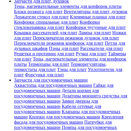
Запчасти для плит, духовок
Тены, нагревательные элементы для конфорок плиты
Блоки розжига для плит
Вентиляторы для плит, духовок
Держатели стекол для плит
Клеммные планки для плит
Конфорки спиральные для плит
Конфорки
стеклокерамика для плит
Конфорки чугунные для плит
Крышки рассекателей для плит
Лампы для плит
Ножки
для плит
Переключатели режимов духовок для плит
Переключатели режимов конфорок для плит
Петли для
духовых шкафов
Пэны для плит
Рассекатели для плит
Решетки и противни для плит
Ручки для плит
Таймеры
для плит
Тены, нагревательные элементы для конфорок
плиты
Термопары для плит
Терморегуляторы,
термостаты для плит
Тэны для плит
Уплотнители для
плит
Форсунки для плит
Запчасти для посудомоечных машин
Аквастопы для посудомоечных машин
Гайки для
посудомоечных машин
Детали корзин для
посудомоечных машин
Дозаторы моющего средства для
посудомоечных машин
Замки дверцы для
посудомоечных машин
Кабели сетевые для
посудомоечных машин
Клапаны для посудомоечных
машин
Кнопки для посудомоечных машин
Крепления
фасада для посудомоечных машин
Патрубки для
посудомоечных машин
Помпы для посудомоечных