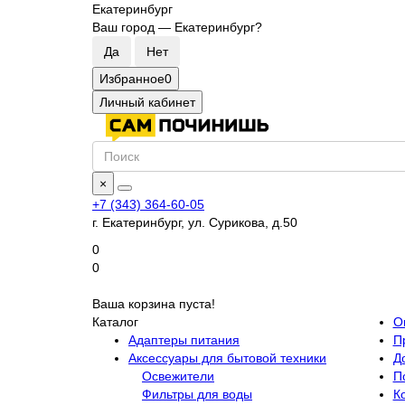
Екатеринбург
Ваш город —
Екатеринбург
?
Избранное
0
Личный кабинет
×
+7 (343) 364-60-05
г. Екатеринбург, ул. Сурикова, д.50
0
0
Ваша корзина пуста!
Каталог
О
Адаптеры питания
П
Аксессуары для бытовой техники
Д
Освежители
П
Фильтры для воды
К