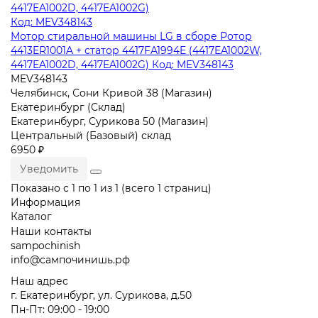
Мотор стиральной машины LG в сборе Ротор
4413ER1001A + статор 4417FA1994E (4417EA1002W,
4417EA1002D, 4417EA1002G) Код: MEV348143
MEV348143
Челябинск, Сони Кривой 38 (Магазин)
Екатеринбург (Склад)
Екатеринбург, Сурикова 50 (Магазин)
Центральный (Базовый) склад
6950 ₽
Уведомить
Показано с 1 по 1 из 1 (всего 1 страниц)
Информация
Каталог
Наши контакты
sampochinish
info@сампочинишь.рф
Наш адрес
г. Екатеринбург, ул. Сурикова, д.50
Пн-Пт: 09:00 - 19:00