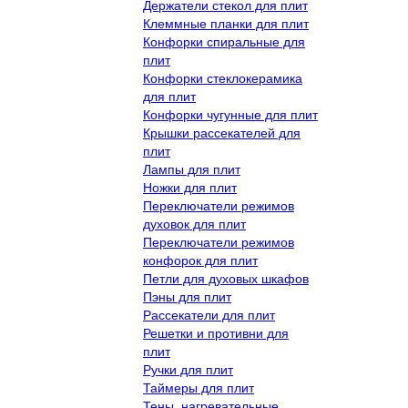
Держатели стекол для плит
Клеммные планки для плит
Конфорки спиральные для
плит
Конфорки стеклокерамика
для плит
Конфорки чугунные для плит
Крышки рассекателей для
плит
Лампы для плит
Ножки для плит
Переключатели режимов
духовок для плит
Переключатели режимов
конфорок для плит
Петли для духовых шкафов
Пэны для плит
Рассекатели для плит
Решетки и противни для
плит
Ручки для плит
Таймеры для плит
Тены, нагревательные