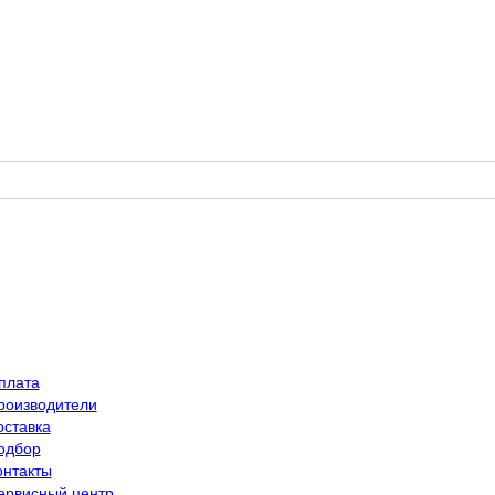
плата
роизводители
оставка
одбор
онтакты
ервисный центр