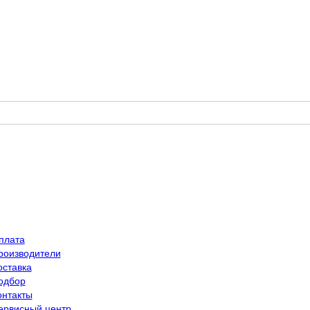
плата
роизводители
оставка
одбор
онтакты
ервисный центр