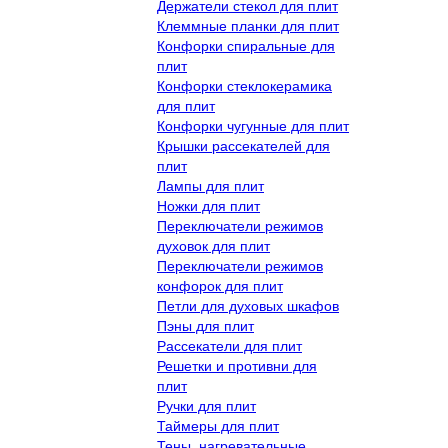
Держатели стекол для плит
Клеммные планки для плит
Конфорки спиральные для
плит
Конфорки стеклокерамика
для плит
Конфорки чугунные для плит
Крышки рассекателей для
плит
Лампы для плит
Ножки для плит
Переключатели режимов
духовок для плит
Переключатели режимов
конфорок для плит
Петли для духовых шкафов
Пэны для плит
Рассекатели для плит
Решетки и противни для
плит
Ручки для плит
Таймеры для плит
Тены, нагревательные